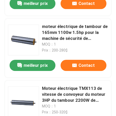
meilleur prix
Contact
moteur électrique de tambour de
165mm 1100w 1.5hp pour la
machine de sécurité de
convoyeur d'aéroport
MOQ：1
Prix：200-280$
meilleur prix
Contact
Moteur électrique TMX113 de
vitesse de convoyeur du moteur
3HP du tambour 2200W de
216MM
MOQ：1
Prix：250-320$