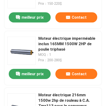
Prix：150-220$
À propos de nous
meilleur prix
Contact
Visite de l'usine
Moteur électrique imperméable
Contrôle de la qualité
inclus 165MM 1500W 2HP de
poulie triphasé
MOQ：1
Nous contacter
Prix：200-280$
Nouvelles
meilleur prix
Contact
moteur de vitesse à C.A.
Moteur électrique 216mm
1500w 2hp de rouleau à C.A.
moteur de vitesse de C.C
Tmx113 pour le convoyeur