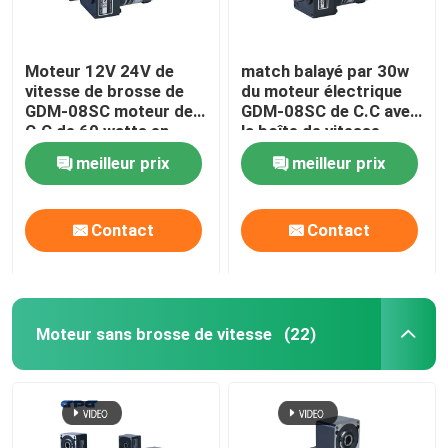
Moteur 12V 24V de
match balayé par 30w
vitesse de brosse de
du moteur électrique
GDM-08SC moteur de
GDM-08SC de C.C avec
C.C de 60 watts en
la boîte de vitesse
brosse
4GN3-300K
meilleur prix
meilleur prix
Contact
Contact
Moteur sans brosse de vitesse
(22)