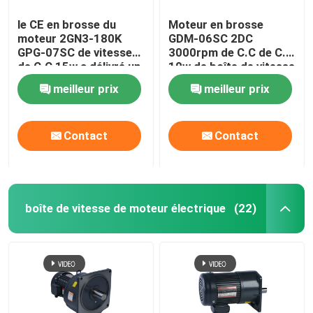
le CE en brosse du
Moteur en brosse
moteur 2GN3-180K
GDM-06SC 2DC
GPG-07SC de vitesse
3000rpm de C.C de C.C
de C.C 15w a délivré un
10w de boîte de vitesse
certificat
de moteur
meilleur prix
meilleur prix
Contact
Contact
boîte de vitesse de moteur électrique
(22)