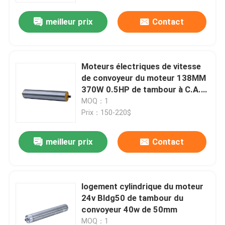
meilleur prix
Contact
Moteurs électriques de vitesse
de convoyeur du moteur 138MM
370W 0.5HP de tambour à C.A.
TMX113
MOQ：1
Prix：150-220$
meilleur prix
Contact
À la maison
logement cylindrique du moteur
Produits
24v Bldg50 de tambour du
convoyeur 40w de 50mm
Vidéos
MOQ：1