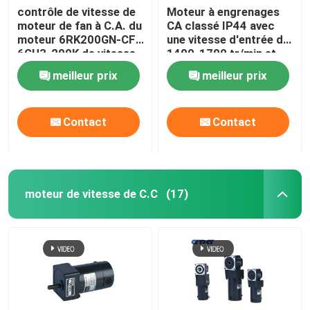
contrôle de vitesse de
Moteur à engrenages
moteur de fan à C.A. du
CA classé IP44 avec
moteur 6RK200GN-CF
une vitesse d'entrée de
6GU3-200K de vitesse
1400-1700 tr/min et
à C.A. 200W de 104mm
une résistance à
meilleur prix
meilleur prix
l'isolation de 100 MΩ
min
Contact
Contact
moteur de vitesse de C.C
(17)