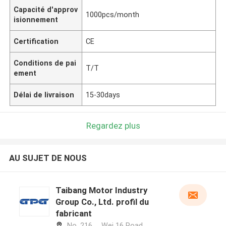
Capacité d'approv
1000pcs/month
isionnement
Certification
CE
Conditions de pai
T/T
ement
Délai de livraison
15-30days
Regardez plus
AU SUJET DE NOUS
Taibang Motor Industry
Group Co., Ltd. profil du
fabricant
No. 216， Wei 16 Road