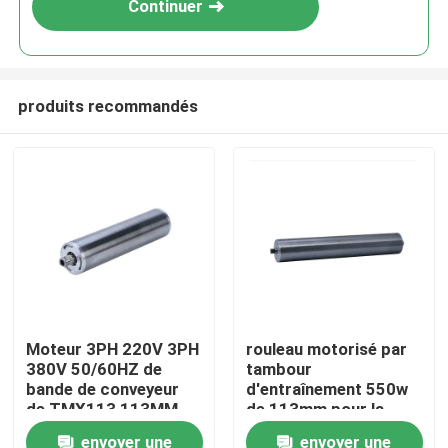
Continuer
produits recommandés
À la maison
Moteur 3PH 220V 3PH
rouleau motorisé par
380V 50/60HZ de
tambour
Produits
bande de conveyeur
d'entraînement 550w
de TMX113 113MM
de 113mm pour la
machine de sécurité
envoyer une
envoyer une
Vidéos