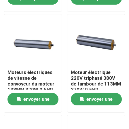
de convoyeur
d'aéroport
demande
demande
À propos de nous
Visite de l'usine
Contrôle de la qualité
Nous contacter
Moteurs électriques
Moteur électrique
de vitesse de
220V triphasé 380V
convoyeur du moteur
de tambour de 113MM
Nouvelles
138MM 370W 0.5HP
370W 0.5HP
de tambour à C.A.
envoyer une
envoyer une
TMX113
moteur de vitesse à C.A.
demande
demande
moteur de vitesse de C.C