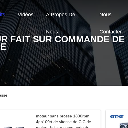
its
Vidéos
À Propos De
Nous
Nous
Contacter
R FAIT SUR COMMANDE DE
SE
esse
moteur sans brosse 1800rpm
4gn100rt de vitesse de C.C de
moteur fait sur commande de