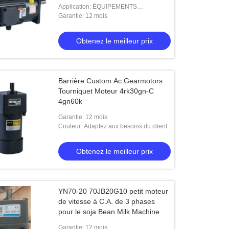
Application: ÉQUIPEMENTS
INDUSTRIELS
Garantie: 12 mois
Obtenez le meilleur prix
Barrière Custom Ac Gearmotors
Tourniquet Moteur 4rk30gn-C
4gn60k
Garantie: 12 mois
Couleur: Adaptez aux besoins du client
Obtenez le meilleur prix
YN70-20 70JB20G10 petit moteur
de vitesse à C.A. de 3 phases
pour le soja Bean Milk Machine
Garantie: 12 mois