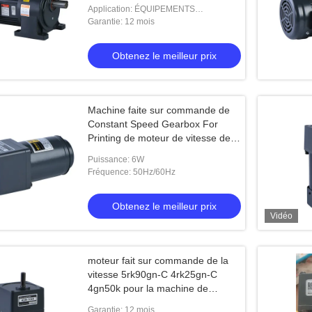
200-15S
Application: ÉQUIPEMENTS
INDUSTRIELS
Garantie: 12 mois
Obtenez le meilleur prix
Machine faite sur commande de
Constant Speed Gearbox For
Printing de moteur de vitesse de
2RK6GN-C 2GN300K 5rpm
Puissance: 6W
Fréquence: 50Hz/60Hz
Obtenez le meilleur prix
Vidéo
moteur fait sur commande de la
vitesse 5rk90gn-C 4rk25gn-C
4gn50k pour la machine de
fabricant de Labling
Garantie: 12 mois