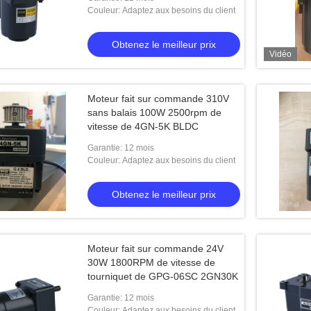
Couleur: Adaptez aux besoins du client
ant continu de type
LD 24V 160W 1:75
Obtenez le meilleur prix
Vidéo
le meilleur prix
Moteur fait sur commande 310V
sans balais 100W 2500rpm de
vitesse de 4GN-5K BLDC
Garantie: 12 mois
Couleur: Adaptez aux besoins du client
Obtenez le meilleur prix
Moteur fait sur commande 24V
30W 1800RPM de vitesse de
tourniquet de GPG-06SC 2GN30K
Garantie: 12 mois
Couleur: Adaptez aux besoins du client