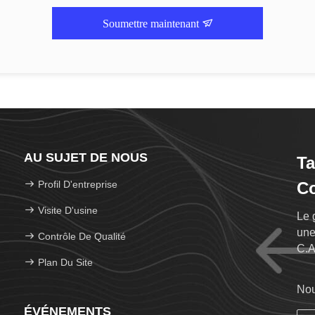
Soumettre maintenant
AU SUJET DE NOUS
Ta
Profil D'entreprise
Co
Visite D'usine
Le 
une
Contrôle De Qualité
C.A
Plan Du Site
boî
Nou
ÉVÉNEMENTS