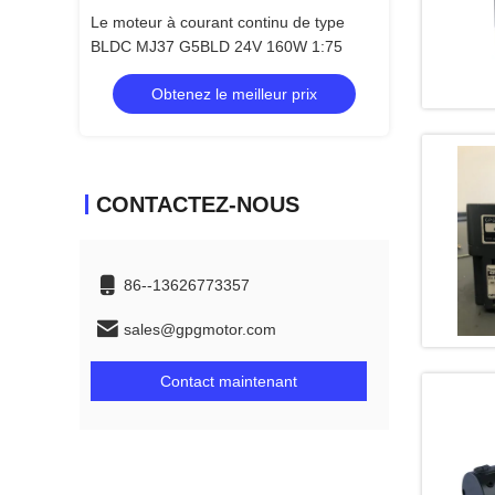
 de type
Le moteur à courant continu de type
Le moteur à cour
0W 1:75
BLDC MJ37 G5BLD 24V 160W 1:75
BLDC MJ37 G5B
 prix
Obtenez le meilleur prix
Obtenez 
CONTACTEZ-NOUS
86--13626773357
sales@gpgmotor.com
Contact maintenant