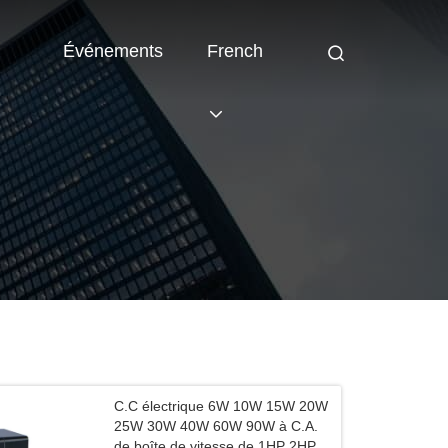
Événements
French
C.C électrique 6W 10W 15W 20W
25W 30W 40W 60W 90W à C.A.
de boîte de vitesse de 1HP 2HP