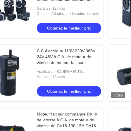
vitesse de 80mm
Garantie: 12 mois
Couleur: Adaptez aux besoins du client
Obtenez le meilleur prix
C.C électrique 110V 220V 380V
24V 48V à C.A. de moteur de
vitesse de moteur fait sur
commande de la vitesse 10W
Application: ÉQUIPEMENTS
INDUSTRIELS
Garantie: 12 mois
Obtenez le meilleur prix
Vidéo
Moteur fait sur commande RK IK
de vitesse à C.A. de moteur de
vitesse de CV18-100-15A CH18-