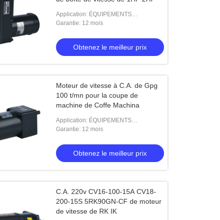
Application: ÉQUIPEMENTS
INDUSTRIELS
Garantie: 12 mois
Obtenez le meilleur prix
Moteur de vitesse à C.A. de Gpg
100 t/mn pour la coupe de
machine de Coffe Machina
Application: ÉQUIPEMENTS
INDUSTRIELS
Garantie: 12 mois
Obtenez le meilleur prix
C.A. 220v CV16-100-15A CV18-
200-15S 5RK90GN-CF de moteur
de vitesse de RK IK