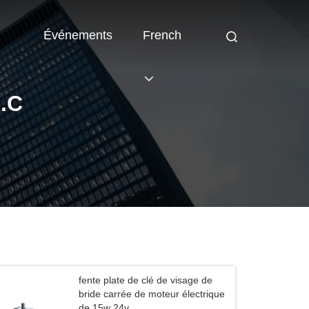
Événements
French
.C
fente plate de clé de visage de
bride carrée de moteur électrique
de 15w 24v