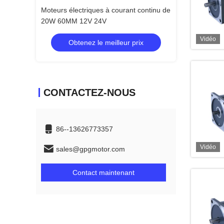
nt continu de
Moteurs électriques à courant continu de
Moteurs électriq
20W 60MM 12V 24V
20W 60MM 12V
Vidéo
 prix
Obtenez le meilleur prix
Obtenez 
CONTACTEZ-NOUS
86--13626773357
Vidéo
sales@gpgmotor.com
Contact maintenant