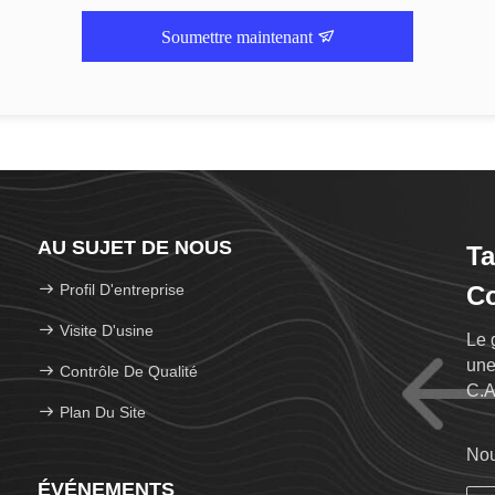
Soumettre maintenant
AU SUJET DE NOUS
Ta
Profil D'entreprise
Co
Visite D'usine
Le 
une
Contrôle De Qualité
C.A
Plan Du Site
boî
Nou
ÉVÉNEMENTS