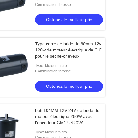
Commutation: brosse
Obtenez le meilleur prix
Type carré de bride de 90mm 12v
120w de moteur électrique de C.C
pour le sèche-cheveux
Type: Moteur micro
Commutation: brosse
Obtenez le meilleur prix
bâti 104MM 12V 24V de bride du
moteur électrique 250W avec
l'encodeur GM12-N20VA
Type: Moteur micro
Commutation: brosse