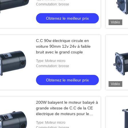
Commutation: brosse
ues à courant continu de
 24V
Obtenez le meilleur prix
Vidéo
le meilleur prix
C.C 90w électrique circule en
voiture 90mm 12v 24v à faible
bruit avec le grand couple
Type: Moteur micro
Commutation: brosse
Obtenez le meilleur prix
Vidéo
200W balayent le moteur balayé à
grande vitesse de C.C de la CE
électrique de moteurs pour le
véhicule électrique
Type: Moteur micro
Commutation: brosse