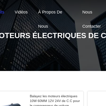
its
Vidéos
À Propos De
Nous
Nous
Contacter
OTEURS ÉLECTRIQUES DE C
Balayez les moteurs électriques
10W 60MM 12V 24V de C.C pour
le compresseur de voiture