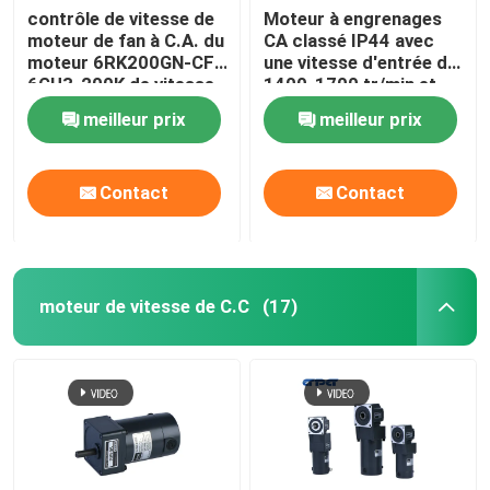
contrôle de vitesse de
Moteur à engrenages
moteur de fan à C.A. du
CA classé IP44 avec
moteur 6RK200GN-CF
une vitesse d'entrée de
6GU3-200K de vitesse
1400-1700 tr/min et
à C.A. 200W de 104mm
une résistance à
meilleur prix
meilleur prix
l'isolation de 100 MΩ
min
Contact
Contact
moteur de vitesse de C.C
(17)