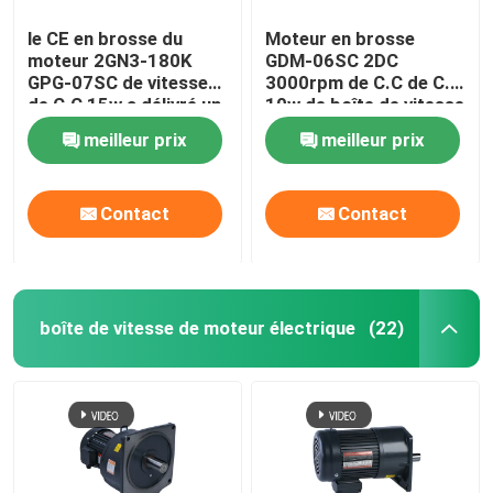
le CE en brosse du
Moteur en brosse
moteur 2GN3-180K
GDM-06SC 2DC
GPG-07SC de vitesse
3000rpm de C.C de C.C
de C.C 15w a délivré un
10w de boîte de vitesse
certificat
de moteur
meilleur prix
meilleur prix
Contact
Contact
boîte de vitesse de moteur électrique
(22)