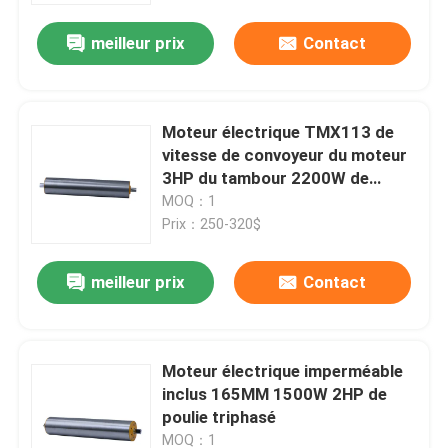
meilleur prix
Contact
Moteur électrique TMX113 de
vitesse de convoyeur du moteur
3HP du tambour 2200W de
216MM
MOQ：1
Prix：250-320$
meilleur prix
Contact
À la maison
Moteur électrique imperméable
Produits
inclus 165MM 1500W 2HP de
poulie triphasé
Vidéos
MOQ：1