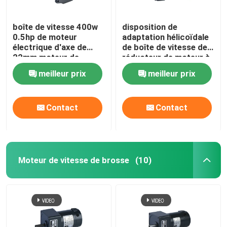
boîte de vitesse 400w
disposition de
0.5hp de moteur
adaptation hélicoïdale
électrique d'axe de
de boîte de vitesse de
22mm moteur de
réducteur de moteur à
Reductor de 3 phases
courant alternatif de
meilleur prix
meilleur prix
750W 1HP
Contact
Contact
Moteur de vitesse de brosse
(10)