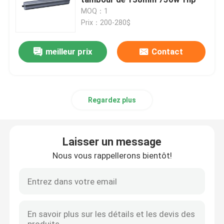
MOQ：1
Prix：200-280$
boîte de vitesse de moteur électrique
meilleur prix
Contact
Moteur de vitesse de brosse
Moteur sans brosse de vitesse
Regardez plus
Moteur électrique de tambour
Laisser un message
Moteurs à courant alternatif électriques
Nous vous rappellerons bientôt!
Moteurs électriques de C.C
MOTEUR DE BLDC