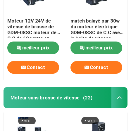
Moteur 12V 24V de
match balayé par 30w
vitesse de brosse de
du moteur électrique
GDM-08SC moteur de
GDM-08SC de C.C avec
C.C de 60 watts en
la boîte de vitesse
brosse
4GN3-300K
meilleur prix
meilleur prix
Contact
Contact
Moteur sans brosse de vitesse
(22)