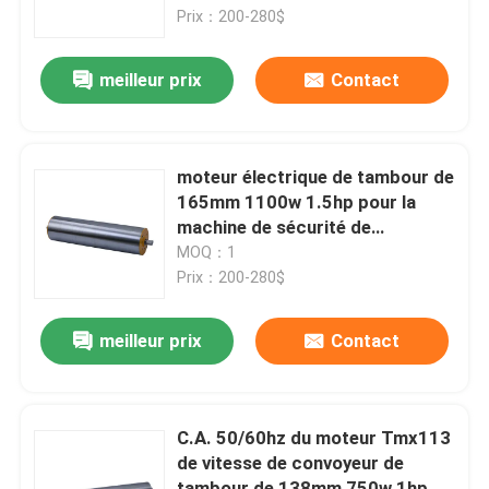
Prix：200-280$
À propos de nous
meilleur prix
Contact
Visite de l'usine
moteur électrique de tambour de
Contrôle de la qualité
165mm 1100w 1.5hp pour la
machine de sécurité de
convoyeur d'aéroport
MOQ：1
Nous contacter
Prix：200-280$
Nouvelles
meilleur prix
Contact
moteur de vitesse à C.A.
C.A. 50/60hz du moteur Tmx113
de vitesse de convoyeur de
moteur de vitesse de C.C
tambour de 138mm 750w 1hp