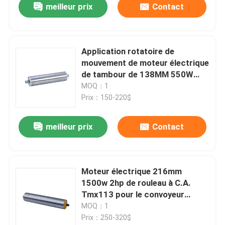
meilleur prix
Contact
Application rotatoire de
mouvement de moteur électrique
de tambour de 138MM 550W
0.75HP
MOQ：1
Prix：150-220$
meilleur prix
Contact
Moteur électrique 216mm
1500w 2hp de rouleau à C.A.
Tmx113 pour le convoyeur
d'aéroport
MOQ：1
Prix：250-320$