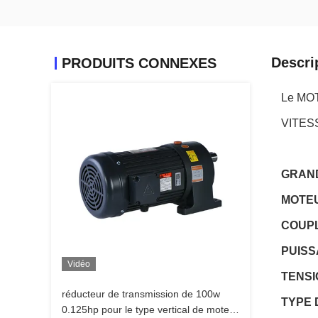
Descri
PRODUITS CONNEXES
Le MO
VITES
GRAND
MOTEU
COUPL
PUISS
Vidéo
TENSI
réducteur de transmission de 100w
TYPE 
0.125hp pour le type vertical de moteur