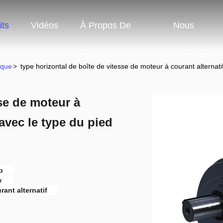
its
Vidéos
À Propos De
Nous
Nous
Contacter
ique
>
type horizontal de boîte de vitesse de moteur à courant alternat
sse de moteur à
avec le type du pied
p
w
rant alternatif