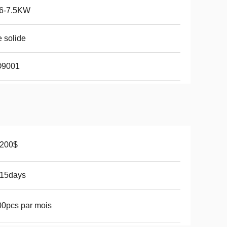
06-7.5KW
 solide
O9001
-200$
-15days
0pcs par mois