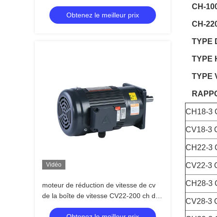
électrique avec le type de cv de bride
CH-10
Obtenez le meilleur prix
CH-22
TYPE 
TYPE 
TYPE 
RAPPO
CH18-3 
CV18-3 
CH22-3 
Vidéo
CV22-3 
CH28-3 
moteur de réduction de vitesse de cv
de la boîte de vitesse CV22-200 ch de
CV28-3 
moteur électrique de 200W 0.25HP
Obtenez le meilleur prix