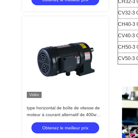
CH32-3 
CV32-3 
CH40-3 
CV40-3 
CH50-3 
CV50-3 
Vidéo
type horizontal de boîte de vitesse de
moteur à courant alternatif de 400w
0.5hp avec le type du pied ch
Obtenez le meilleur prix