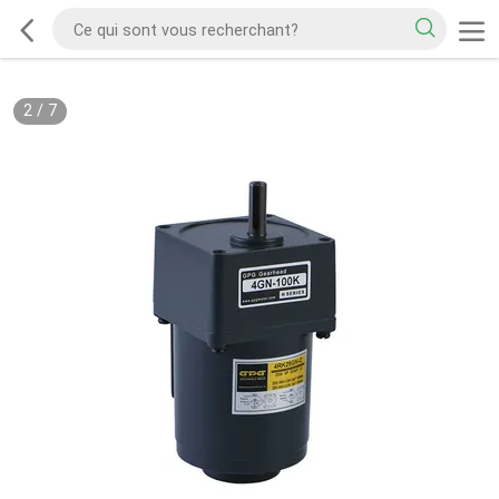
2
/
7