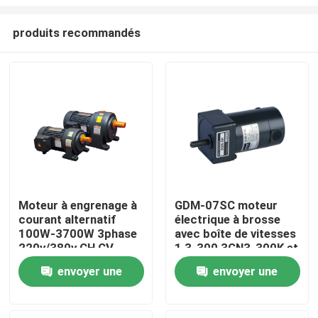
produits recommandés
Moteur à engrenage à
GDM-07SC moteur
courant alternatif
électrique à brosse
À la maison
100W-3700W 3phase
avec boîte de vitesses
220v/380v CH CV
1 3-300 3GN3-300K et
puissance de sortie
Produits
envoyer une
envoyer une
12V 24V
demande
demande
Vidéos