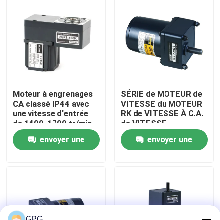
À propos de nous
Visite de l'usine
Contrôle de la qualité
Moteur à engrenages
SÉRIE de MOTEUR de
CA classé IP44 avec
VITESSE du MOTEUR
une vitesse d'entrée
RK de VITESSE À C.A.
Nous contacter
de 1400-1700 tr/min
de VITESSE
et une résistance à
CONSTANTE de 70mm
envoyer une
envoyer une
l'isolation de 100 MΩ
15W 3RK15GN-C
Nouvelles
min
3GN3-200K
demande
demande
moteur de vitesse à C.A.
moteur de vitesse de C.C
GPG